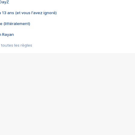
 DayZ
 a 13 ans (et vous l'avez ignoré)
e (littéralement)
im Rayan
 toutes les règles
s les jeux vidéo
us choquant de Rockstar ? - Le scandale BULLY
e plus moche de Steam
du RÊVE tourne au CAUCHEMAR
pendant 8 heures
it… à tort
umiliés par un jeu vidéo
ire - Final Fantasy 8